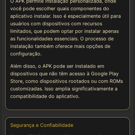
O APK permite instalação personalizada, onde
você pode escolher quais componentes do
aplicativo instalar. Isso é especialmente útil para
usuários com dispositivos com recursos
limitados, que podem optar por instalar apenas
as funcionalidades essenciais. O processo de
instalação também oferece mais opções de
configuração.
Além disso, o APK pode ser instalado em
dispositivos que não têm acesso à Google Play
Store, como dispositivos rootados ou com ROMs
customizadas. Isso amplia significativamente a
compatibilidade do aplicativo.
Segurança e Confiabilidade