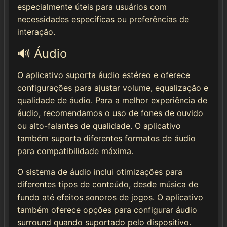
especialmente úteis para usuários com
necessidades específicas ou preferências de
interação.
🔊 Áudio
O aplicativo suporta áudio estéreo e oferece
configurações para ajustar volume, equalização e
qualidade de áudio. Para a melhor experiência de
áudio, recomendamos o uso de fones de ouvido
ou alto-falantes de qualidade. O aplicativo
também suporta diferentes formatos de áudio
para compatibilidade máxima.
O sistema de áudio inclui otimizações para
diferentes tipos de conteúdo, desde música de
fundo até efeitos sonoros de jogos. O aplicativo
também oferece opções para configurar áudio
surround quando suportado pelo dispositivo.