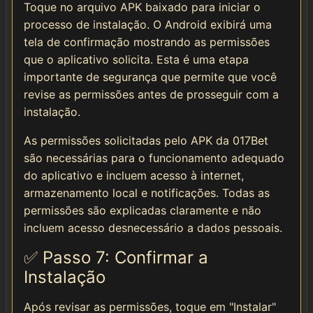
Toque no arquivo APK baixado para iniciar o
processo de instalação. O Android exibirá uma
tela de confirmação mostrando as permissões
que o aplicativo solicita. Esta é uma etapa
importante de segurança que permite que você
revise as permissões antes de prosseguir com a
instalação.
As permissões solicitadas pelo APK da 017Bet
são necessárias para o funcionamento adequado
do aplicativo e incluem acesso à internet,
armazenamento local e notificações. Todas as
permissões são explicadas claramente e não
incluem acesso desnecessário a dados pessoais.
✅ Passo 7: Confirmar a
Instalação
Após revisar as permissões, toque em "Instalar"