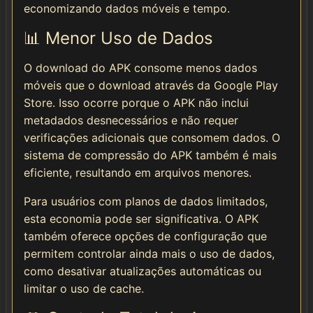
economizando dados móveis e tempo.
📊 Menor Uso de Dados
O download do APK consome menos dados
móveis que o download através da Google Play
Store. Isso ocorre porque o APK não inclui
metadados desnecessários e não requer
verificações adicionais que consomem dados. O
sistema de compressão do APK também é mais
eficiente, resultando em arquivos menores.
Para usuários com planos de dados limitados,
esta economia pode ser significativa. O APK
também oferece opções de configuração que
permitem controlar ainda mais o uso de dados,
como desativar atualizações automáticas ou
limitar o uso de cache.