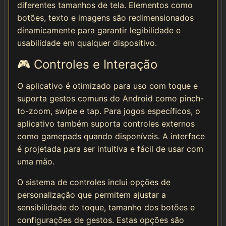
diferentes tamanhos de tela. Elementos como
botões, texto e imagens são redimensionados
dinamicamente para garantir legibilidade e
usabilidade em qualquer dispositivo.
🎮 Controles e Interação
O aplicativo é otimizado para uso com toque e
suporta gestos comuns do Android como pinch-
to-zoom, swipe e tap. Para jogos específicos, o
aplicativo também suporta controles externos
como gamepads quando disponíveis. A interface
é projetada para ser intuitiva e fácil de usar com
uma mão.
O sistema de controles inclui opções de
personalização que permitem ajustar a
sensibilidade do toque, tamanho dos botões e
configurações de gestos. Estas opções são