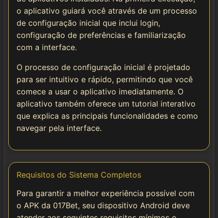
o aplicativo guiará você através de um processo
de configuração inicial que inclui login,
configuração de preferências e familiarização
com a interface.
O processo de configuração inicial é projetado
para ser intuitivo e rápido, permitindo que você
comece a usar o aplicativo imediatamente. O
aplicativo também oferece um tutorial interativo
que explica as principais funcionalidades e como
navegar pela interface.
Requisitos do Sistema Completos
Para garantir a melhor experiência possível com
o APK da 017Bet, seu dispositivo Android deve
atender aos seguintes requisitos mínimos e