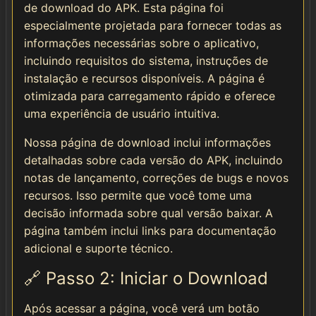
de download do APK. Esta página foi
especialmente projetada para fornecer todas as
informações necessárias sobre o aplicativo,
incluindo requisitos do sistema, instruções de
instalação e recursos disponíveis. A página é
otimizada para carregamento rápido e oferece
uma experiência de usuário intuitiva.
Nossa página de download inclui informações
detalhadas sobre cada versão do APK, incluindo
notas de lançamento, correções de bugs e novos
recursos. Isso permite que você tome uma
decisão informada sobre qual versão baixar. A
página também inclui links para documentação
adicional e suporte técnico.
🔗 Passo 2: Iniciar o Download
Após acessar a página, você verá um botão