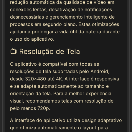
redução automática da qualidade de vídeo em
conexões lentas, desativação de notificações
desnecessárias e gerenciamento inteligente de
processos em segundo plano. Estas otimizações
ajudam a prolongar a vida útil da bateria durante
o uso do aplicativo.
📺 Resolução de Tela
O aplicativo é compatível com todas as
resoluções de tela suportadas pelo Android,
desde 320x480 até 4K. A interface é responsiva
e se adapta automaticamente ao tamanho e
orientação da tela. Para a melhor experiência
visual, recomendamos telas com resolução de
pelo menos 720p.
A interface do aplicativo utiliza design adaptativo
que otimiza automaticamente o layout para