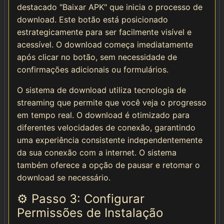
destacado "Baixar APK" que inicia o processo de
download. Este botão está posicionado
estrategicamente para ser facilmente visível e
acessível. O download começa imediatamente
após clicar no botão, sem necessidade de
confirmações adicionais ou formulários.
O sistema de download utiliza tecnologia de
streaming que permite que você veja o progresso
em tempo real. O download é otimizado para
diferentes velocidades de conexão, garantindo
uma experiência consistente independentemente
da sua conexão com a internet. O sistema
também oferece a opção de pausar e retomar o
download se necessário.
⚙️ Passo 3: Configurar
Permissões de Instalação