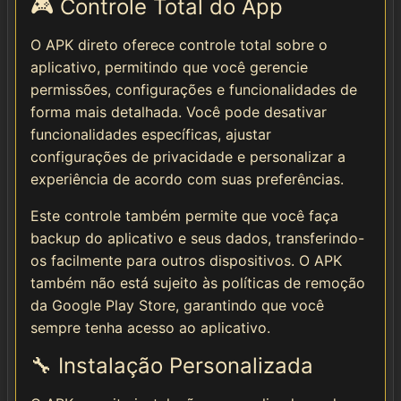
🎮 Controle Total do App
O APK direto oferece controle total sobre o
aplicativo, permitindo que você gerencie
permissões, configurações e funcionalidades de
forma mais detalhada. Você pode desativar
funcionalidades específicas, ajustar
configurações de privacidade e personalizar a
experiência de acordo com suas preferências.
Este controle também permite que você faça
backup do aplicativo e seus dados, transferindo-
os facilmente para outros dispositivos. O APK
também não está sujeito às políticas de remoção
da Google Play Store, garantindo que você
sempre tenha acesso ao aplicativo.
🔧 Instalação Personalizada