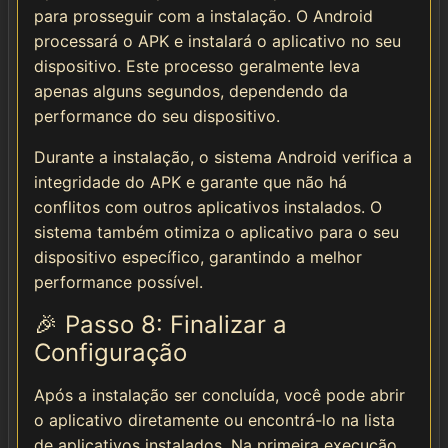
para prosseguir com a instalação. O Android
processará o APK e instalará o aplicativo no seu
dispositivo. Este processo geralmente leva
apenas alguns segundos, dependendo da
performance do seu dispositivo.
Durante a instalação, o sistema Android verifica a
integridade do APK e garante que não há
conflitos com outros aplicativos instalados. O
sistema também otimiza o aplicativo para o seu
dispositivo específico, garantindo a melhor
performance possível.
🎉 Passo 8: Finalizar a
Configuração
Após a instalação ser concluída, você pode abrir
o aplicativo diretamente ou encontrá-lo na lista
de aplicativos instalados. Na primeira execução,