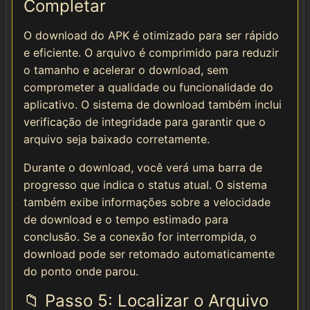
Completar
O download do APK é otimizado para ser rápido
e eficiente. O arquivo é comprimido para reduzir
o tamanho e acelerar o download, sem
comprometer a qualidade ou funcionalidade do
aplicativo. O sistema de download também inclui
verificação de integridade para garantir que o
arquivo seja baixado corretamente.
Durante o download, você verá uma barra de
progresso que indica o status atual. O sistema
também exibe informações sobre a velocidade
de download e o tempo estimado para
conclusão. Se a conexão for interrompida, o
download pode ser retomado automaticamente
do ponto onde parou.
📁 Passo 5: Localizar o Arquivo