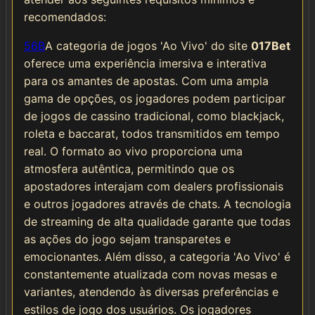
recomendados:
56B
A categoria de jogos 'Ao Vivo' do site
017Bet
oferece uma experiência imersiva e interativa
para os amantes de apostas. Com uma ampla
gama de opções, os jogadores podem participar
de jogos de cassino tradicional, como blackjack,
roleta e baccarat, todos transmitidos em tempo
real. O formato ao vivo proporciona uma
atmosfera autêntica, permitindo que os
apostadores interajam com dealers profissionais
e outros jogadores através de chats. A tecnologia
de streaming de alta qualidade garante que todas
as ações do jogo sejam transparetes e
emocionantes. Além disso, a categoria 'Ao Vivo' é
constantemente atualizada com novas mesas e
variantes, atendendo às diversas preferências e
estilos de jogo dos usuários. Os jogadores