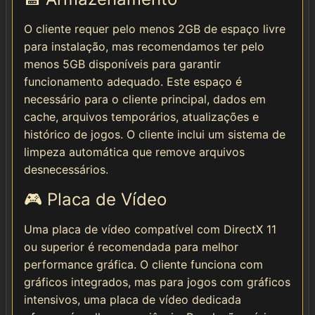
O cliente requer pelo menos 2GB de espaço livre
para instalação, mas recomendamos ter pelo
menos 5GB disponíveis para garantir
funcionamento adequado. Este espaço é
necessário para o cliente principal, dados em
cache, arquivos temporários, atualizações e
histórico de jogos. O cliente inclui um sistema de
limpeza automática que remove arquivos
desnecessários.
🎮 Placa de Vídeo
Uma placa de vídeo compatível com DirectX 11
ou superior é recomendada para melhor
performance gráfica. O cliente funciona com
gráficos integrados, mas para jogos com gráficos
intensivos, uma placa de vídeo dedicada