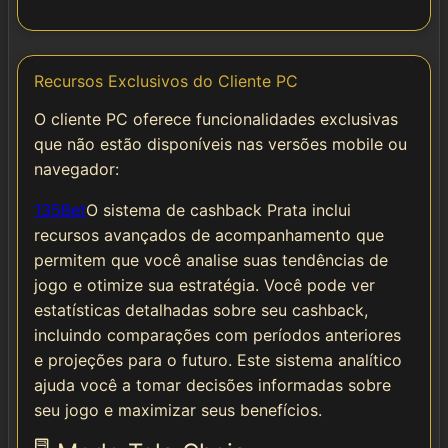
Recursos Exclusivos do Cliente PC
O cliente PC oferece funcionalidades exclusivas
que não estão disponíveis nas versões mobile ou
navegador:
135Bet
O sistema de cashback Prata inclui
recursos avançados de acompanhamento que
permitem que você analise suas tendências de
jogo e otimize sua estratégia. Você pode ver
estatísticas detalhadas sobre seu cashback,
incluindo comparações com períodos anteriores
e projeções para o futuro. Este sistema analítico
ajuda você a tomar decisões informadas sobre
seu jogo e maximizar seus benefícios.