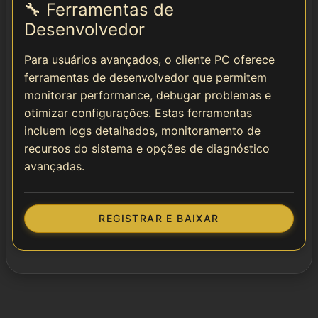
🔧 Ferramentas de
Desenvolvedor
Para usuários avançados, o cliente PC oferece
ferramentas de desenvolvedor que permitem
monitorar performance, debugar problemas e
otimizar configurações. Estas ferramentas
incluem logs detalhados, monitoramento de
recursos do sistema e opções de diagnóstico
avançadas.
REGISTRAR E BAIXAR