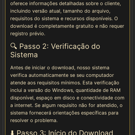
oferece informações detalhadas sobre o cliente,
incluindo versão atual, tamanho do arquivo,
requisitos do sistema e recursos disponíveis. O
download é completamente gratuito e não requer
registro prévio.
🔍 Passo 2: Verificação do
Sistema
Antes de iniciar o download, nosso sistema
verifica automaticamente se seu computador
atende aos requisitos mínimos. Esta verificação
inclui a versão do Windows, quantidade de RAM
disponível, espaço em disco e conectividade com
a internet. Se algum requisito não for atendido, o
sistema fornecerá orientações específicas para
resolver o problema.
⬇️ Passo 3: Início do Download