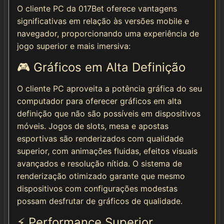
O cliente PC da 017Bet oferece vantagens
significativas em relação às versões mobile e
navegador, proporcionando uma experiência de
jogo superior e mais imersiva:
🎮 Gráficos em Alta Definição
O cliente PC aproveita a potência gráfica do seu
computador para oferecer gráficos em alta
definição que não são possíveis em dispositivos
móveis. Jogos de slots, mesa e apostas
esportivas são renderizados com qualidade
superior, com animações fluidas, efeitos visuais
avançados e resolução nítida. O sistema de
renderização otimizado garante que mesmo
dispositivos com configurações modestas
possam desfrutar de gráficos de qualidade.
⚡ Performance Superior