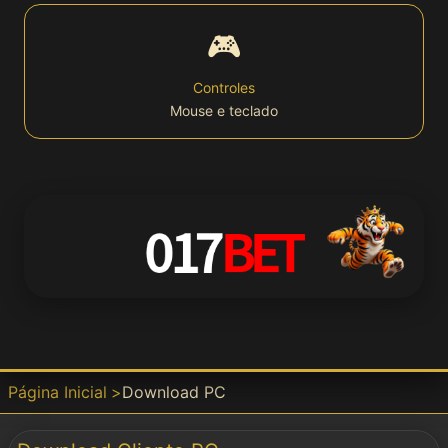
🎮
Bet
Controles
Mouse e teclado
Win
APP
📱 Download
APK
Download
Página Inicial
Download PC
Baixar