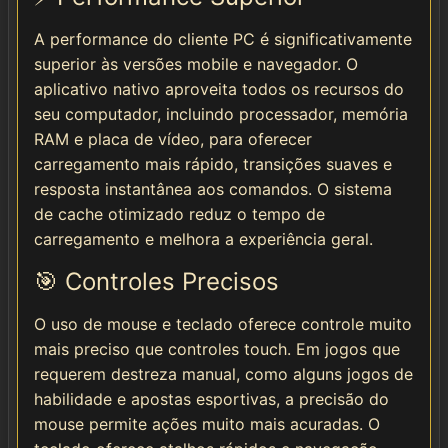
A performance do cliente PC é significativamente
superior às versões mobile e navegador. O
aplicativo nativo aproveita todos os recursos do
seu computador, incluindo processador, memória
RAM e placa de vídeo, para oferecer
carregamento mais rápido, transições suaves e
resposta instantânea aos comandos. O sistema
de cache otimizado reduz o tempo de
carregamento e melhora a experiência geral.
🎯 Controles Precisos
O uso de mouse e teclado oferece controle muito
mais preciso que controles touch. Em jogos que
requerem destreza manual, como alguns jogos de
habilidade e apostas esportivas, a precisão do
mouse permite ações muito mais acuradas. O