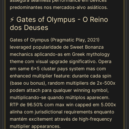
assegura seamless performance em devices
predominantes nos mercados-alvo asiáticos.
⚡ Gates of Olympus - O Reino
dos Deuses
Gates of Olympus (Pragmatic Play, 2021)
leveraged popularidade de Sweet Bonanza
mechanics aplicando-as em Greek mythology
theme com visual upgrade significativo. Opera
em same 6×5 cluster pays system mas com
enhanced multiplier feature: durante cada spin
(base ou bonus), random multipliers de 2x-500x
podem attach para qualquer winning symbol,
multiplicando-se quando múltiplos aparecem.
RTP de 96.50% com max win capped em 5.000x
alinha com jurisdictional requirements enquanto
mantém excitement através de high-frequency
multiplier appearances.