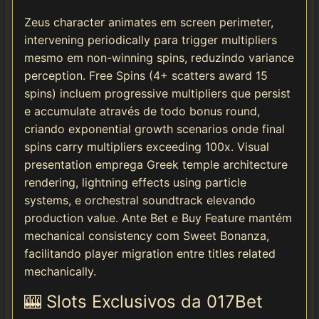
Zeus character animates em screen perimeter,
intervening periodically para trigger multipliers
mesmo em non-winning spins, reduzindo variance
perception. Free Spins (4+ scatters award 15
spins) incluem progressive multipliers que persist
e accumulate através de todo bonus round,
criando exponential growth scenarios onde final
spins carry multipliers exceeding 100x. Visual
presentation emprega Greek temple architecture
rendering, lightning effects using particle
systems, e orchestral soundtrack elevando
production value. Ante Bet e Buy Feature mantém
mechanical consistency com Sweet Bonanza,
facilitando player migration entre titles related
mechanically.
🎰 Slots Exclusivos da 017Bet