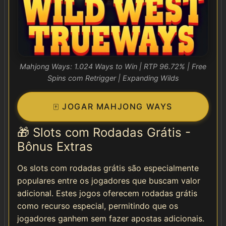
Mahjong Ways: 1.024 Ways to Win | RTP 96.72% | Free
Spins com Retrigger | Expanding Wilds
🀄 JOGAR MAHJONG WAYS
🎁 Slots com Rodadas Grátis -
Bônus Extras
Os slots com rodadas grátis são especialmente
populares entre os jogadores que buscam valor
adicional. Estes jogos oferecem rodadas grátis
como recurso especial, permitindo que os
jogadores ganhem sem fazer apostas adicionais.