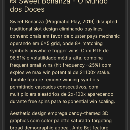
🍬 Sweet Bonanza - O Mundo
dos Doces
Sweet Bonanza (Pragmatic Play, 2019) disrupted
traditional slot design eliminando paylines
convencionais em favor de cluster pays mechanic
operando em 6×5 grid, onde 8+ matching
symbols anywhere trigger wins. Com RTP de
96.51% e volatilidade média-alta, combina
frequent small wins (hit frequency ~25%) com
explosive max win potential de 21.100x stake.
Tumble feature remove winning symbols
permitindo cascades consecutivos, com
multipliciers aleatórios de 2x-100x aparecendo
durante free spins para exponential win scaling.
Aesthetic design emprega candy-themed 3D
graphics com color palette saturado targeting
broad demographic appeal. Ante Bet feature