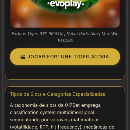
Fortune Tiger: RTP 96.81% | Volatilidade Alta | Max Win
10.000x
🎰 JOGAR FORTUNE TIGER AGORA
Tipos de Slots e Categorias Especializadas
A taxonomia de slots da 017Bet emprega
classification system multidimensional
segmentando por variáveis matemáticas
(volatilidade, RTP, hit frequency), mecânicas de