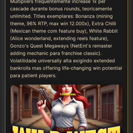
Multipliers frequentemente increase 1x per
cascade durante bonus rounds, teoricamente
unlimited. Titles exemplares: Bonanza (mining
theme, 96% RTP, max win 12.000x), Extra Chilli
(Mexican theme com feature buy), White Rabbit
(Alice wonderland, extending reels feature),
Gonzo's Quest Megaways (NetEnt's remaster
adding mechanic para franchise classic).
Volatilidade universally alta exigindo extended
bankrolls mas offering life-changing win potential
para patient players.