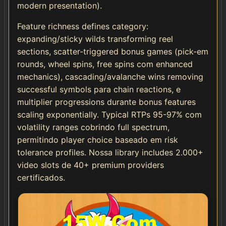
modern presentation).
Feature richness defines category:
expanding/sticky wilds transforming reel
sections, scatter-triggered bonus games (pick-em
rounds, wheel spins, free spins com enhanced
mechanics), cascading/avalanche wins removing
successful symbols para chain reactions, e
multiplier progressions durante bonus features
scaling exponentially. Typical RTPs 95-97% com
volatility ranges cobrindo full spectrum,
permitindo player choice baseado em risk
tolerance profiles. Nossa library includes 2.000+
video slots de 40+ premium providers
certificados.