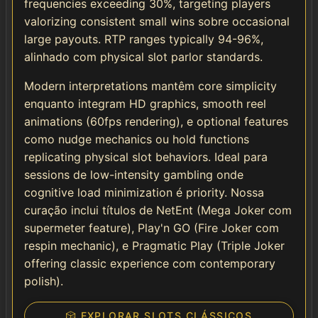
frequencies exceeding 30%, targeting players
valorizing consistent small wins sobre occasional
large payouts. RTP ranges typically 94-96%,
alinhado com physical slot parlor standards.
Modern interpretations mantêm core simplicity
enquanto integram HD graphics, smooth reel
animations (60fps rendering), e optional features
como nudge mechanics ou hold functions
replicating physical slot behaviors. Ideal para
sessions de low-intensity gambling onde
cognitive load minimization é priority. Nossa
curação inclui títulos de NetEnt (Mega Joker com
supermeter feature), Play'n GO (Fire Joker com
respin mechanic), e Pragmatic Play (Triple Joker
offering classic experience com contemporary
polish).
🎲 EXPLORAR SLOTS CLÁSSICOS