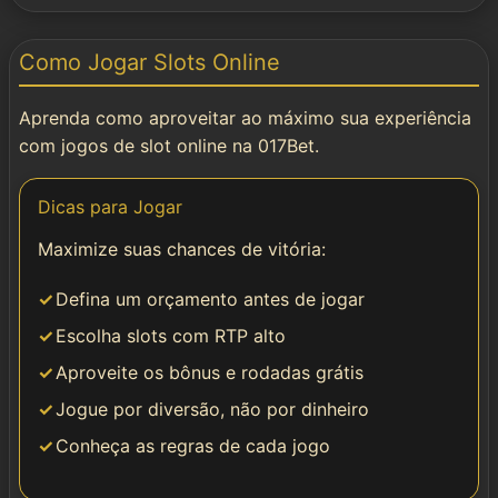
Como Jogar Slots Online
Aprenda como aproveitar ao máximo sua experiência
com jogos de slot online na 017Bet.
Dicas para Jogar
Maximize suas chances de vitória:
Defina um orçamento antes de jogar
Escolha slots com RTP alto
Aproveite os bônus e rodadas grátis
Jogue por diversão, não por dinheiro
Conheça as regras de cada jogo