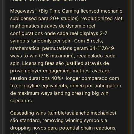
Megaways™ (Big Time Gaming licensed mechanic,
sublicensed para 20+ studios) revolutionized slot
mathematics através de dynamic reel
configurations onde cada reel displays 2-7
symbols randomly per spin. Com 6 reels,
mathematical permutations geram 64-117.649
ways to win (7^6 maximum), recalculado cada
spin. Licensing fees são justified através de
proven player engagement metrics: average
session durations 40%+ longer comparado com
fixed-payline equivalents, driven por anticipation
de maximum ways landing creating big win
scenarios.
Cascading wins (tumble/avalanche mechanics)
são standard, removing winning symbols e
dropping novos para potential chain reactions.