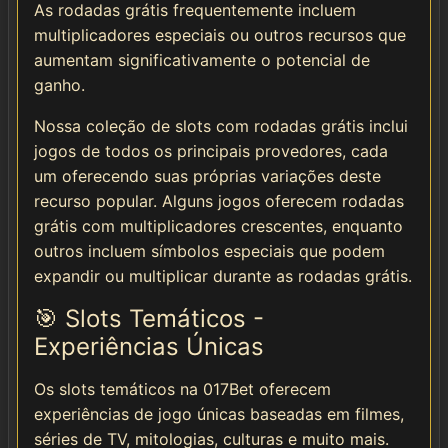
As rodadas grátis frequentemente incluem
multiplicadores especiais ou outros recursos que
aumentam significativamente o potencial de
ganho.
Nossa coleção de slots com rodadas grátis inclui
jogos de todos os principais provedores, cada
um oferecendo suas próprias variações deste
recurso popular. Alguns jogos oferecem rodadas
grátis com multiplicadores crescentes, enquanto
outros incluem símbolos especiais que podem
expandir ou multiplicar durante as rodadas grátis.
🎯 Slots Temáticos -
Experiências Únicas
Os slots temáticos na 017Bet oferecem
experiências de jogo únicas baseadas em filmes,
séries de TV, mitologias, culturas e muito mais.