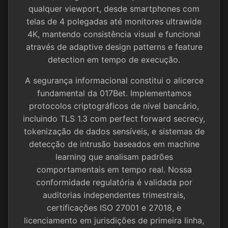
qualquer viewport, desde smartphones com
telas de 4 polegadas até monitores ultrawide
4K, mantendo consistência visual e funcional
através de adaptive design patterns e feature
detection em tempo de execução.
A segurança informacional constitui o alicerce
fundamental da 017Bet. Implementamos
protocolos criptográficos de nível bancário,
incluindo TLS 1.3 com perfect forward secrecy,
tokenização de dados sensíveis, e sistemas de
detecção de intrusão baseados em machine
learning que analisam padrões
comportamentais em tempo real. Nossa
conformidade regulatória é validada por
auditorias independentes trimestrais,
certificações ISO 27001 e 27018, e
licenciamento em jurisdições de primeira linha,