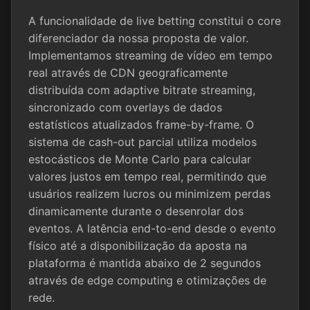
A funcionalidade de live betting constitui o core
diferenciador da nossa proposta de valor.
Implementamos streaming de vídeo em tempo
real através de CDN geograficamente
distribuída com adaptive bitrate streaming,
sincronizado com overlays de dados
estatísticos atualizados frame-by-frame. O
sistema de cash-out parcial utiliza modelos
estocásticos de Monte Carlo para calcular
valores justos em tempo real, permitindo que
usuários realizem lucros ou minimizem perdas
dinamicamente durante o desenrolar dos
eventos. A latência end-to-end desde o evento
físico até a disponibilização da aposta na
plataforma é mantida abaixo de 2 segundos
através de edge computing e otimizações de
rede.