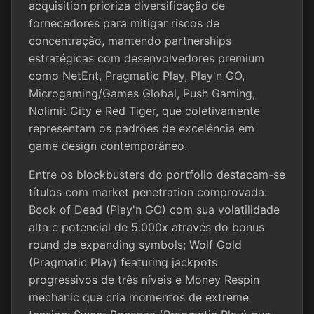
acquisition prioriza diversificação de
fornecedores para mitigar riscos de
concentração, mantendo partnerships
estratégicas com desenvolvedores premium
como NetEnt, Pragmatic Play, Play'n GO,
Microgaming/Games Global, Push Gaming,
Nolimit City e Red Tiger, que coletivamente
representam os padrões de excelência em
game design contemporâneo.
Entre os blockbusters do portfolio destacam-se
títulos com market penetration comprovada:
Book of Dead (Play'n GO) com sua volatilidade
alta e potencial de 5.000x através do bonus
round de expanding symbols; Wolf Gold
(Pragmatic Play) featuring jackpots
progressivos de três níveis e Money Respin
mechanic que cria momentos de extreme