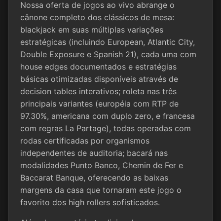
Nossa oferta de jogos ao vivo abrange o
cânone completo dos clássicos de mesa:
blackjack em suas múltiplas variações
estratégicas (incluindo European, Atlantic City,
Double Exposure e Spanish 21), cada uma com
house edges documentados e estratégias
básicas otimizadas disponíveis através de
decision tables interativos; roleta nas três
principais variantes (européia com RTP de
97.30%, americana com duplo zero, e francesa
com regras La Partage), todas operadas com
rodas certificadas por organismos
independentes de auditoria; bacará nas
modalidades Punto Banco, Chemin de Fer e
Baccarat Banque, oferecendo as baixas
margens da casa que tornaram este jogo o
favorito dos high rollers sofisticados.