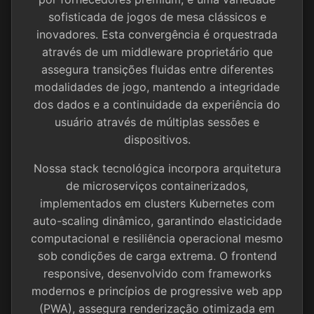
sofisticada de jogos de mesa clássicos e
inovadores. Esta convergência é orquestrada
através de um middleware proprietário que
assegura transições fluidas entre diferentes
modalidades de jogo, mantendo a integridade
dos dados e a continuidade da experiência do
usuário através de múltiplas sessões e
dispositivos.
Nossa stack tecnológica incorpora arquitetura
de microserviços containerizados,
implementados em clusters Kubernetes com
auto-scaling dinâmico, garantindo elasticidade
computacional e resiliência operacional mesmo
sob condições de carga extrema. O frontend
responsive, desenvolvido com frameworks
modernos e princípios de progressive web app
(PWA), assegura renderização otimizada em