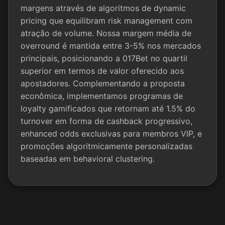
margens através de algoritmos de dynamic
pricing que equilibram risk management com
atração de volume. Nossa margem média de
overround é mantida entre 3-5% nos mercados
principais, posicionando a 017Bet no quartil
superior em termos de valor oferecido aos
apostadores. Complementando a proposta
econômica, implementamos programas de
loyalty gamificados que retornam até 1.5% do
turnover em forma de cashback progressivo,
enhanced odds exclusivas para membros VIP, e
promoções algoritmicamente personalizadas
baseadas em behavioral clustering.