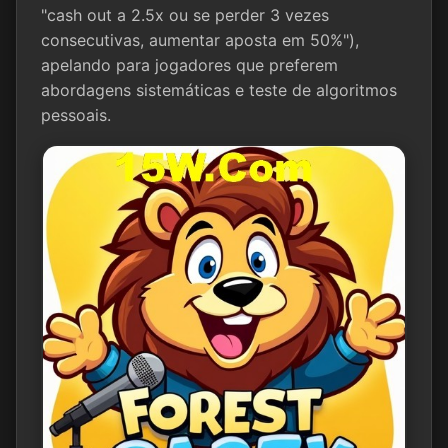
"cash out a 2.5x ou se perder 3 vezes
consecutivas, aumentar aposta em 50%"),
apelando para jogadores que preferem
abordagens sistemáticas e teste de algoritmos
pessoais.