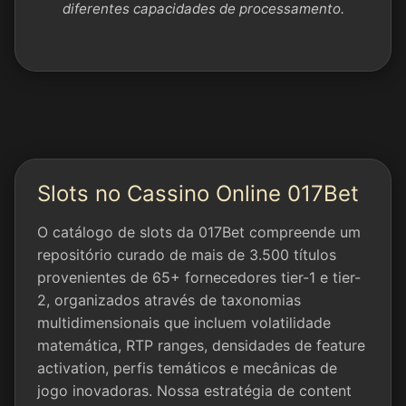
diferentes capacidades de processamento.
Slots no Cassino Online 017Bet
O catálogo de slots da 017Bet compreende um
repositório curado de mais de 3.500 títulos
provenientes de 65+ fornecedores tier-1 e tier-
2, organizados através de taxonomias
multidimensionais que incluem volatilidade
matemática, RTP ranges, densidades de feature
activation, perfis temáticos e mecânicas de
jogo inovadoras. Nossa estratégia de content