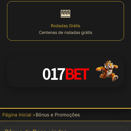
🎰
Bet
Rodadas Grátis
Centenas de rodadas grátis
Win
APP
📱 Download
APK
Download
Página Inicial
Bônus e Promoções
Baixar