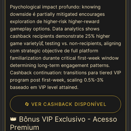
Psychological impact profundo: knowing
downside é partially mitigated encourages
exploration de higher-risk higher-reward
gameplay options. Data analytics shows
cashback recipients demonstrate 25% higher
game variety试 testing vs. non-recipients, aligning
com strategic objective de full platform
familiarization durante critical first-week window
determining long-term engagement patterns.
Cashback continuation: transitions para tiered VIP
program post first-week, scaling 0.5%-3%
baseado em VIP level attained.
🔄 VER CASHBACK DISPONÍVEL
👑 Bônus VIP Exclusivo - Acesso
Premium