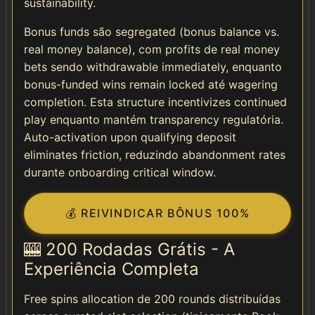
sustainability.
Bonus funds são segregated (bonus balance vs.
real money balance), com profits de real money
bets sendo withdrawable immediately, enquanto
bonus-funded wins remain locked até wagering
completion. Esta structure incentivizes continued
play enquanto mantém transparency regulatória.
Auto-activation upon qualifying deposit
eliminates friction, reduzindo abandonment rates
durante onboarding critical window.
💰 REIVINDICAR BÔNUS 100%
🎰 200 Rodadas Grátis - A
Experiência Completa
Free spins allocation de 200 rounds distribuídas