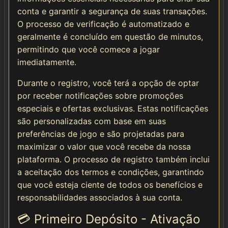
conta e garantir a segurança de suas transações.
O processo de verificação é automatizado e
geralmente é concluído em questão de minutos,
permitindo que você comece a jogar
imediatamente.
Durante o registro, você terá a opção de optar
por receber notificações sobre promoções
especiais e ofertas exclusivas. Estas notificações
são personalizadas com base em suas
preferências de jogo e são projetadas para
maximizar o valor que você recebe da nossa
plataforma. O processo de registro também inclui
a aceitação dos termos e condições, garantindo
que você esteja ciente de todos os benefícios e
responsabilidades associados à sua conta.
💳 Primeiro Depósito - Ativação