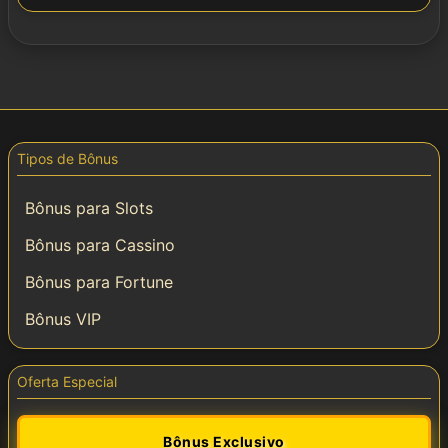
Tipos de Bônus
Bônus para Slots
Bônus para Cassino
Bônus para Fortune
Bônus VIP
Oferta Especial
Bônus Exclusivo