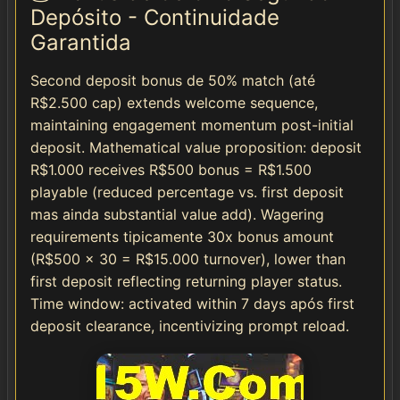
Depósito - Continuidade
Garantida
Second deposit bonus de 50% match (até
R$2.500 cap) extends welcome sequence,
maintaining engagement momentum post-initial
deposit. Mathematical value proposition: deposit
R$1.000 receives R$500 bonus = R$1.500
playable (reduced percentage vs. first deposit
mas ainda substantial value add). Wagering
requirements tipicamente 30x bonus amount
(R$500 × 30 = R$15.000 turnover), lower than
first deposit reflecting returning player status.
Time window: activated within 7 days após first
deposit clearance, incentivizing prompt reload.