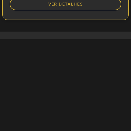
VER DETALHES