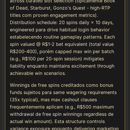
across curated slot selection (tipicamente Book
of Dead, Starburst, Gonzo's Quest - high-RTP
titles com proven engagement metrics).
Distribution schedule: 20 spins daily × 10 days,
engineered para drive habitual login behavior
estabelecendo routine gameplay patterns. Each
spin valued @ R$1-2 bet equivalent (total value
R$200-400), porém capped max win per batch
(e.g., R$100 per 20-spin session) mitigates
liability enquanto maintains excitement through
achievable win scenarios.
Winnings de free spins creditados como bonus
funds sujeitos para same wagering requirements
(35x typical), mas max cashout clauses
frequentemente aplicam (e.g., R$500 maximum
withdrawal de free spin winnings regardless de
actual win amount). Esta structure controls
variance exposure enquanto delivering marketing