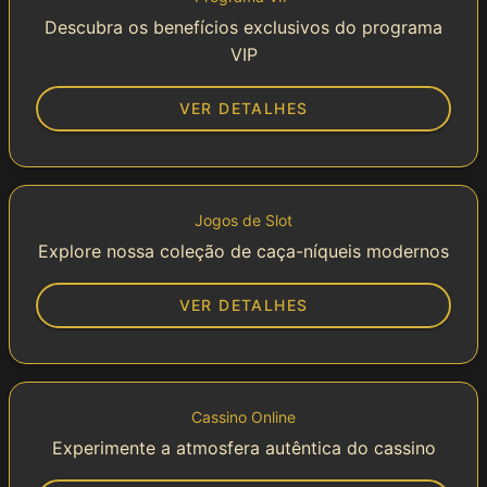
Descubra os benefícios exclusivos do programa
VIP
VER DETALHES
Jogos de Slot
Explore nossa coleção de caça-níqueis modernos
VER DETALHES
Cassino Online
Experimente a atmosfera autêntica do cassino