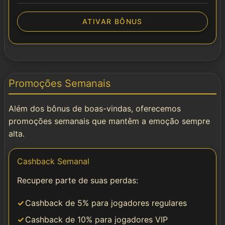
ATIVAR BÔNUS
Promoções Semanais
Além dos bônus de boas-vindas, oferecemos
promoções semanais que mantêm a emoção sempre
alta.
Cashback Semanal
Recupere parte de suas perdas:
Cashback de 5% para jogadores regulares
Cashback de 10% para jogadores VIP