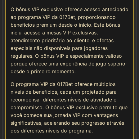
O bônus VIP exclusivo oferece acesso antecipado
ao programa VIP da 017Bet, proporcionando
benefícios premium desde o início. Este bônus
inclui acesso a mesas VIP exclusivas,
atendimento prioritário ao cliente, e ofertas
especiais não disponíveis para jogadores
regulares. O bônus VIP é especialmente valioso
porque oferece uma experiência de jogo superior
desde o primeiro momento.
O programa VIP da 017Bet oferece múltiplos
níveis de benefícios, cada um projetado para
recompensar diferentes níveis de atividade e
compromisso. O bônus VIP exclusivo permite que
você comece sua jornada VIP com vantagens
significativas, acelerando seu progresso através
dos diferentes níveis do programa.