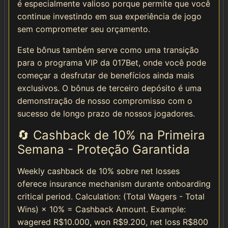
é especialmente valioso porque permite que você
continue investindo em sua experiência de jogo
sem comprometer seu orçamento.
Este bônus também serve como uma transição
para o programa VIP da 017Bet, onde você pode
começar a desfrutar de benefícios ainda mais
exclusivos. O bônus de terceiro depósito é uma
demonstração de nosso compromisso com o
sucesso de longo prazo de nossos jogadores.
🔄 Cashback de 10% na Primeira
Semana - Proteção Garantida
Weekly cashback de 10% sobre net losses
oferece insurance mechanism durante onboarding
critical period. Calculation: (Total Wagers - Total
Wins) × 10% = Cashback Amount. Example:
wagered R$10.000, won R$9.200, net loss R$800