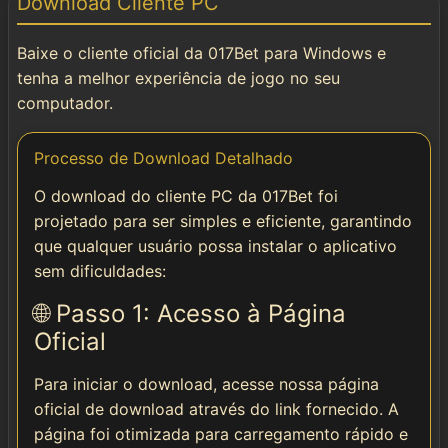
Download Cliente PC
Instalar
Baixe o cliente oficial da 017Bet para Windows e
🌐 Social & Contato
tenha a melhor experiência de jogo no seu
computador.
📱 Telegram
Processo de Download Detalhado
📘 Facebook
O download do cliente PC da 017Bet foi
projetado para ser simples e eficiente, garantindo
que qualquer usuário possa instalar o aplicativo
sem dificuldades:
🌐 Passo 1: Acesso à Página
Oficial
Para iniciar o download, acesse nossa página
oficial de download através do link fornecido. A
página foi otimizada para carregamento rápido e