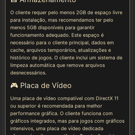
O cliente requer pelo menos 2GB de espaço livre
para instalação, mas recomendamos ter pelo
menos 5GB disponíveis para garantir
funcionamento adequado. Este espaço é
necessário para o cliente principal, dados em
cache, arquivos temporários, atualizações e
histórico de jogos. O cliente inclui um sistema de
limpeza automática que remove arquivos
desnecessários.
🎮 Placa de Vídeo
Uma placa de vídeo compatível com DirectX 11
ou superior é recomendada para melhor
performance gráfica. O cliente funciona com
gráficos integrados, mas para jogos com gráficos
intensivos, uma placa de vídeo dedicada