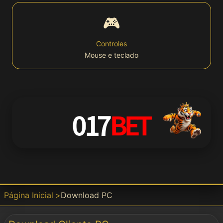
🎮
Bet
Controles
Mouse e teclado
Win
APP
📱 Download
APK
Download
Página Inicial
Download PC
Baixar