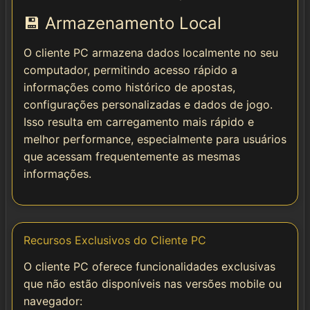
💾 Armazenamento Local
O cliente PC armazena dados localmente no seu
computador, permitindo acesso rápido a
informações como histórico de apostas,
configurações personalizadas e dados de jogo.
Isso resulta em carregamento mais rápido e
melhor performance, especialmente para usuários
que acessam frequentemente as mesmas
informações.
Recursos Exclusivos do Cliente PC
O cliente PC oferece funcionalidades exclusivas
que não estão disponíveis nas versões mobile ou
navegador: