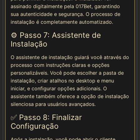
assinado digitalmente pela 017Bet, garantindo
sua autenticidade e segurança. O processo de
instalação é completamente automatizado.
⚙️ Passo 7: Assistente de
Instalação
O assistente de instalação guiará você através do
processo com instruções claras e opções
personalizáveis. Você pode escolher a pasta de
instalação, criar atalhos no desktop e menu
iniciar, e configurar opções adicionais. O
assistente também oferece a opção de instalação
silenciosa para usuários avançados.
✅ Passo 8: Finalizar
Configuração
Após a instalação, você pode abrir o cliente