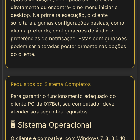
diretamente ou encontrá-lo no menu iniciar e
desktop. Na primeira execução, o cliente
solicitará algumas configurações básicas, como
idioma preferido, configurações de áudio e
preferências de notificação. Estas configurações
podem ser alteradas posteriormente nas opções
do cliente.
Requisitos do Sistema Completos
Para garantir o funcionamento adequado do
cliente PC da 017Bet, seu computador deve
atender aos seguintes requisitos:
🖥️ Sistema Operacional
O cliente é compatível com Windows 7, 8, 8.1, 10