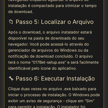
instalação é compactado para otimizar o tempo
de download.
📁 Passo 5: Localizar o Arquivo
Após o download, o arquivo instalador estará
disponível na pasta de downloads do seu
navegador. Você pode acessá-lo através do
gerenciador de arquivos do Windows ou da
notificação de download concluído. O arquivo
terá o nome "017Bet-setup.exe" e será facilmente
identificável pelo ícone do aplicativo.
🔧 Passo 6: Executar Instalação
Clique duas vezes no arquivo .exe baixado para
iniciar o processo de instalação. O Windows pode
exibir um aviso de segurança - clique em "Sim"
para permitir a instalação. O instalador foi