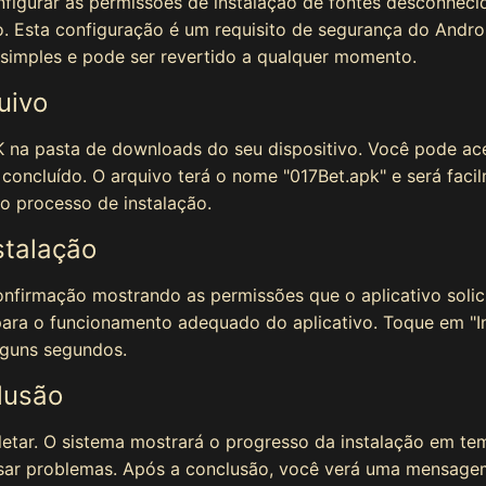
onfigurar as permissões de instalação de fontes desconhe
. Esta configuração é um requisito de segurança do Androi
 simples e pode ser revertido a qualquer momento.
uivo
K na pasta de downloads do seu dispositivo. Você pode ac
oncluído. O arquivo terá o nome "017Bet.apk" e será facil
 o processo de instalação.
stalação
onfirmação mostrando as permissões que o aplicativo solic
ara o funcionamento adequado do aplicativo. Toque em "In
lguns segundos.
lusão
etar. O sistema mostrará o progresso da instalação em te
ausar problemas. Após a conclusão, você verá uma mensage