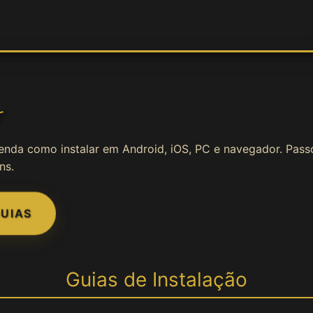
r
enda como instalar em Android, iOS, PC e navegador. Pass
ns.
UIAS
Guias de Instalação