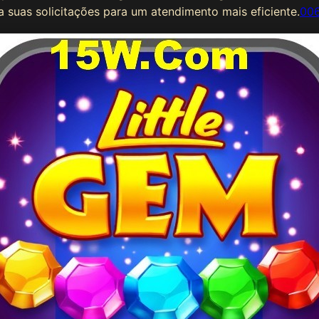
a suas solicitações para um atendimento mais eficiente.
00