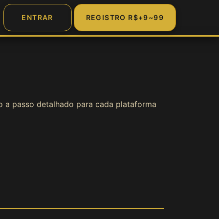
ENTRAR
REGISTRO R$+9~99
👤 Conta
Login
o a passo detalhado para cada plataforma
Cadastro
Bônus
VIP
Lottery