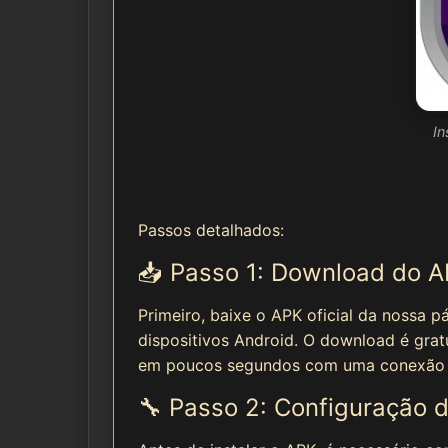
In
Passos detalhados:
📥 Passo 1: Download do 
Primeiro, baixe o APK oficial da nossa 
dispositivos Android. O download é gra
em poucos segundos com uma conexão e
🔧 Passo 2: Configuração 