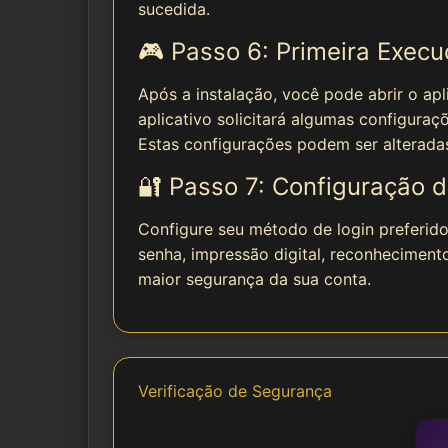
sucedida.
🎮 Passo 6: Primeira Exec
Após a instalação, você pode abrir o apl
aplicativo solicitará algumas configuraç
Estas configurações podem ser alterada
🔐 Passo 7: Configuração d
Configure seu método de login preferido.
senha, impressão digital, reconheciment
maior segurança da sua conta.
Verificação de Segurança