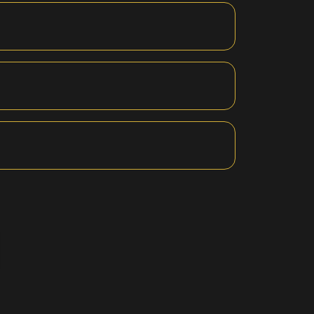
📱 Download
APK
Download
Baixar
Instalar