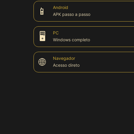
Android
📱
🏆 Plataforma
APK passo a passo
Plataforma
PC
🖥️
Windows completo
Bet
Navegador
🌐
Acesso direto
Win
APP