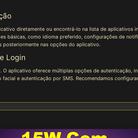
ução
icativo diretamente ou encontrá-lo na lista de aplicativos 
ões básicas, como idioma preferido, configurações de notif
s posteriormente nas opções do aplicativo.
e Login
 O aplicativo oferece múltiplas opções de autenticação, in
o facial e autenticação por SMS. Recomendamos configurar