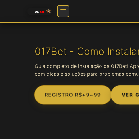
🎰 Jogos
Slot
017Bet - Como Instala
Guia completo de instalação da 017Bet! Apr
Cassino
com dicas e soluções para problemas comu
Fortune
REGISTRO R$+9~99
VER G
Jogos
Game