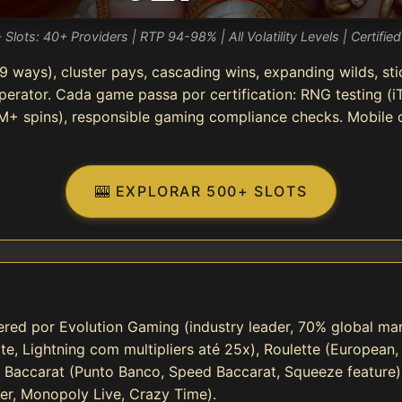
Slots: 40+ Providers | RTP 94-98% | All Volatility Levels | Certifi
9 ways), cluster pays, cascading wins, expanding wilds, st
erator. Cada game passa por certification: RNG testing (
0M+ spins), responsible gaming compliance checks. Mobile o
🎰 EXPLORAR 500+ SLOTS
red por Evolution Gaming (industry leader, 70% global mark
inite, Lightning com multipliers até 25x), Roulette (European
, Baccarat (Punto Banco, Speed Baccarat, Squeeze feature)
r, Monopoly Live, Crazy Time).