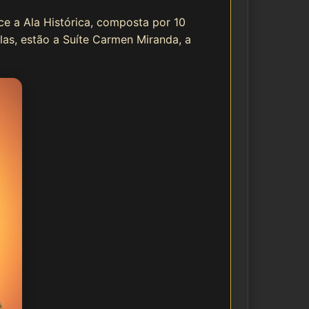
ce a Ala Histórica, composta por 10
las, estão a Suíte Carmen Miranda, a