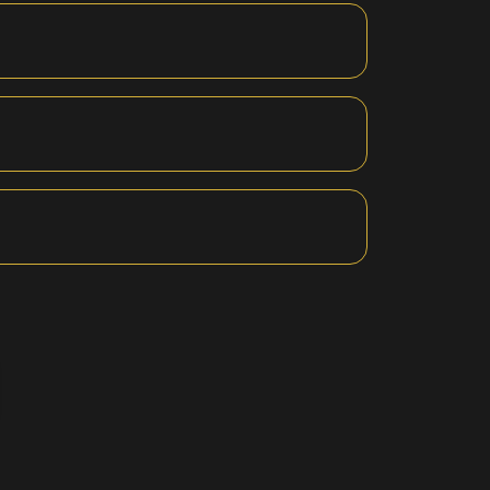
📱 Download
APK
Download
Baixar
Instalar