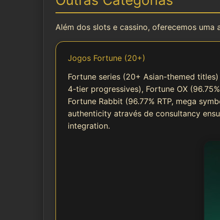
Outras Categorias
Além dos slots e cassino, oferecemos uma a
Jogos Fortune (20+)
Fortune series (20+ Asian-themed titles
4-tier progressives), Fortune OX (96.75
Fortune Rabbit (96.77% RTP, mega symbol
authenticity através de consultancy ensu
integration.