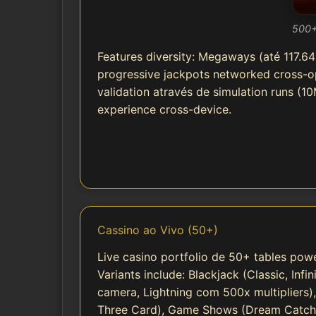
500+ 
Features diversity: Megaways (até 117.64
progressive jackpots networked cross-op
validation através de simulation runs (1
experience cross-device.
Cassino ao Vivo (50+)
Live casino portfolio de 50+ tables powe
Variants include: Blackjack (Classic, Inf
camera, Lightning com 500x multipliers)
Three Card), Game Shows (Dream Catche