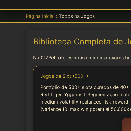
Página Inicial
Todos os Jogos
Biblioteca Completa de 
Na 017Bet, oferecemos uma das maiores bibl
Jogos de Slot (500+)
Portfolio de 500+ slots curados de 40+ 
Red Tiger, Yggdrasil. Segmentação matemá
medium volatility (balanced risk-reward, v
(variance 10, max win potential 50.000x+