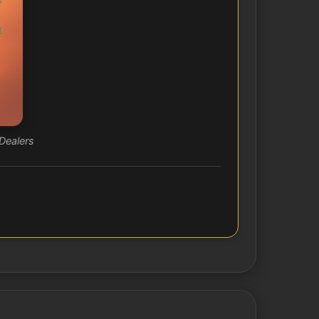
 Dealers