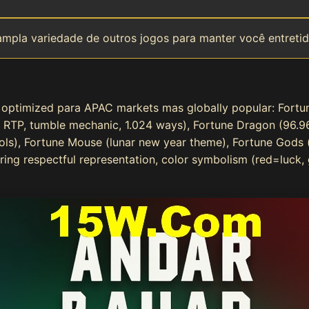
mpla variedade de outros jogos para manter você entretid
) optimized para APAC markets mas globally popular: Fortu
% RTP, tumble mechanic, 1.024 ways), Fortune Dragon (96.9
s), Fortune Mouse (lunar new year theme), Fortune Gods (p
ring respectful representation, color symbolism (red=luck,