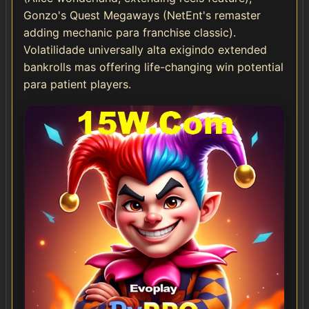
Gonzo's Quest Megaways (NetEnt's remaster
adding mechanic para franchise classic).
Volatilidade universally alta exigindo extended
bankrolls mas offering life-changing win potential
para patient players.