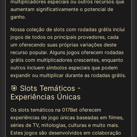
multiplicadores especiais ou outros recursos que
aumentam significativamente o potencial de
ganho.
Nossa coleção de slots com rodadas grátis inclui
jogos de todos os principais provedores, cada
um oferecendo suas próprias variações deste
recurso popular. Alguns jogos oferecem rodadas
grátis com multiplicadores crescentes, enquanto
outros incluem símbolos especiais que podem
expandir ou multiplicar durante as rodadas grátis.
🎯 Slots Temáticos -
Experiências Únicas
Os slots temáticos na 017Bet oferecem
experiências de jogo únicas baseadas em filmes,
séries de TV, mitologias, culturas e muito mais.
Estes jogos são desenvolvidos em colaboração