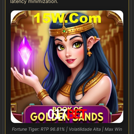
latency minimization.
Fortune Tiger: RTP 96.81% | Volatilidade Alta | Max Win