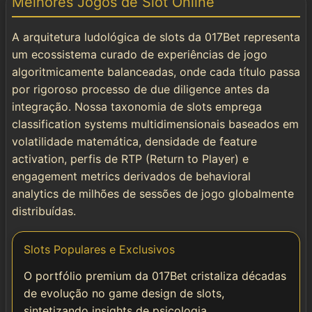
Melhores Jogos de Slot Online
Instalar
A arquitetura ludológica de slots da 017Bet representa
🌐 Social & Contato
um ecossistema curado de experiências de jogo
algoritmicamente balanceadas, onde cada título passa
📱 Telegram
por rigoroso processo de due diligence antes da
integração. Nossa taxonomia de slots emprega
classification systems multidimensionais baseados em
📘 Facebook
volatilidade matemática, densidade de feature
activation, perfis de RTP (Return to Player) e
engagement metrics derivados de behavioral
analytics de milhões de sessões de jogo globalmente
distribuídas.
Slots Populares e Exclusivos
O portfólio premium da 017Bet cristaliza décadas
de evolução no game design de slots,
sintetizando insights de psicologia