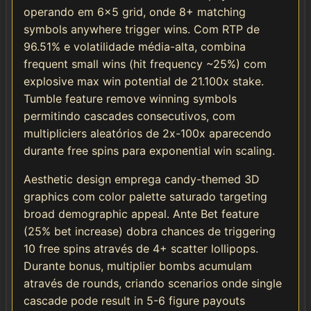
operando em 6×5 grid, onde 8+ matching
symbols anywhere trigger wins. Com RTP de
96.51% e volatilidade média-alta, combina
frequent small wins (hit frequency ~25%) com
explosive max win potential de 21.100x stake.
Tumble feature remove winning symbols
permitindo cascades consecutivos, com
multipliciers aleatórios de 2x-100x aparecendo
durante free spins para exponential win scaling.
Aesthetic design emprega candy-themed 3D
graphics com color palette saturado targeting
broad demographic appeal. Ante Bet feature
(25% bet increase) dobra chances de triggering
10 free spins através de 4+ scatter lollipops.
Durante bonus, multiplier bombs acumulam
através de rounds, criando scenarios onde single
cascade pode result in 5-6 figure payouts