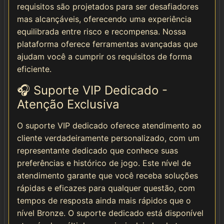
requisitos são projetados para ser desafiadores
mas alcançáveis, oferecendo uma experiência
equilibrada entre risco e recompensa. Nossa
plataforma oferece ferramentas avançadas que
ajudam você a cumprir os requisitos de forma
eficiente.
🎧 Suporte VIP Dedicado -
Atenção Exclusiva
O suporte VIP dedicado oferece atendimento ao
cliente verdadeiramente personalizado, com um
representante dedicado que conhece suas
preferências e histórico de jogo. Este nível de
atendimento garante que você receba soluções
rápidas e eficazes para qualquer questão, com
tempos de resposta ainda mais rápidos que o
nível Bronze. O suporte dedicado está disponível