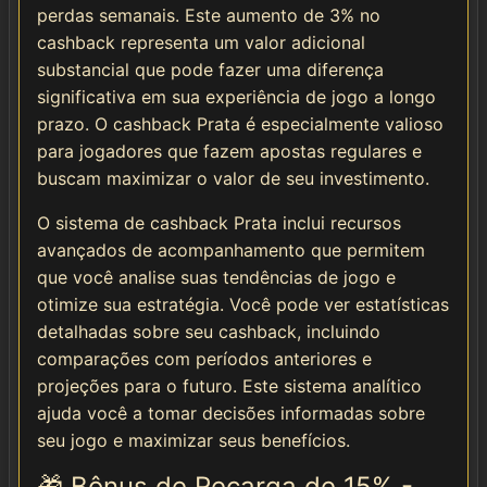
perdas semanais. Este aumento de 3% no
cashback representa um valor adicional
substancial que pode fazer uma diferença
significativa em sua experiência de jogo a longo
prazo. O cashback Prata é especialmente valioso
para jogadores que fazem apostas regulares e
buscam maximizar o valor de seu investimento.
O sistema de cashback Prata inclui recursos
avançados de acompanhamento que permitem
que você analise suas tendências de jogo e
otimize sua estratégia. Você pode ver estatísticas
detalhadas sobre seu cashback, incluindo
comparações com períodos anteriores e
projeções para o futuro. Este sistema analítico
ajuda você a tomar decisões informadas sobre
seu jogo e maximizar seus benefícios.
🎁 Bônus de Recarga de 15% -