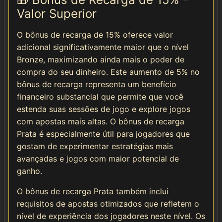
Valor Superior
O bônus de recarga de 15% oferece valor
adicional significativamente maior que o nível
Bronze, maximizando ainda mais o poder de
compra do seu dinheiro. Este aumento de 5% no
bônus de recarga representa um benefício
financeiro substancial que permite que você
estenda suas sessões de jogo e explore jogos
com apostas mais altas. O bônus de recarga
Prata é especialmente útil para jogadores que
gostam de experimentar estratégias mais
avançadas e jogos com maior potencial de
ganho.
O bônus de recarga Prata também inclui
requisitos de apostas otimizados que refletem o
nível de experiência dos jogadores neste nível. Os