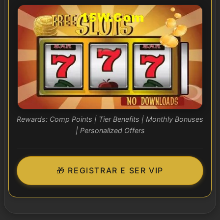
Rewards: Comp Points | Tier Benefits | Monthly Bonuses
| Personalized Offers
🎁 REGISTRAR E SER VIP