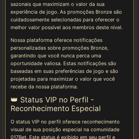
sazonais que maximizam o valor da sua
experiência de jogo. As promoções Bronze são
cuidadosamente selecionadas para oferecer o
melhor valor possível aos membros deste nível.
Nossa plataforma oferece notificações
personalizadas sobre promoções Bronze,
garantindo que você nunca perca uma
oportunidade valiosa. Estas notificações são
baseadas em suas preferências de jogo e são
projetadas para maximizar o valor que você
recebe da nossa plataforma.
👑 Status VIP no Perfil -
Reconhecimento Especial
O status VIP no perfil oferece reconhecimento
visual de sua posição especial na comunidade
017Bet. Este status é exibido em seu perfil e