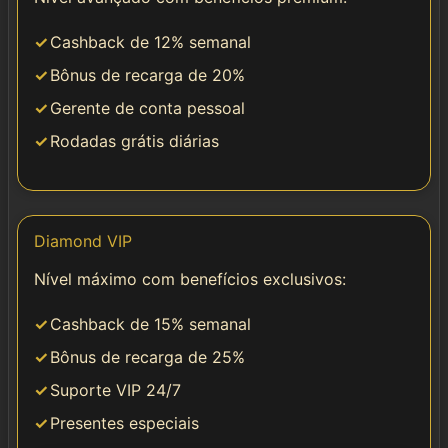
Cashback de 12% semanal
Bônus de recarga de 20%
Gerente de conta pessoal
Rodadas grátis diárias
Diamond VIP
Nível máximo com benefícios exclusivos:
Cashback de 15% semanal
Bônus de recarga de 25%
Suporte VIP 24/7
Presentes especiais