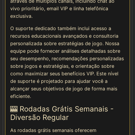
através de múltiplos canais, incluindo chat ao
vivo prioritário, email VIP e linha telefônica
exclusiva.
O suporte dedicado também inclui acesso a
recursos educacionais avançados e consultoria
personalizada sobre estratégias de jogo. Nossa
equipe pode fornecer análises detalhadas sobre
seu desempenho, recomendações personalizadas
sobre jogos e estratégias, e orientação sobre
como maximizar seus benefícios VIP. Este nível
de suporte é projetado para ajudar você a
alcançar seus objetivos de jogo de forma mais
eficiente.
🎰 Rodadas Grátis Semanais -
Diversão Regular
As rodadas grátis semanais oferecem