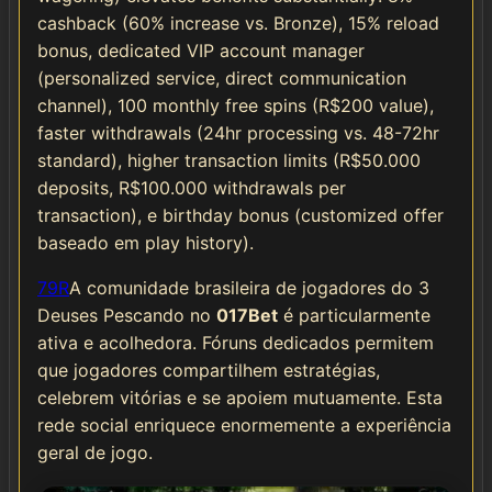
cashback (60% increase vs. Bronze), 15% reload
bonus, dedicated VIP account manager
(personalized service, direct communication
channel), 100 monthly free spins (R$200 value),
faster withdrawals (24hr processing vs. 48-72hr
standard), higher transaction limits (R$50.000
deposits, R$100.000 withdrawals per
transaction), e birthday bonus (customized offer
baseado em play history).
79R
A comunidade brasileira de jogadores do 3
Deuses Pescando no
017Bet
é particularmente
ativa e acolhedora. Fóruns dedicados permitem
que jogadores compartilhem estratégias,
celebrem vitórias e se apoiem mutuamente. Esta
rede social enriquece enormemente a experiência
geral de jogo.