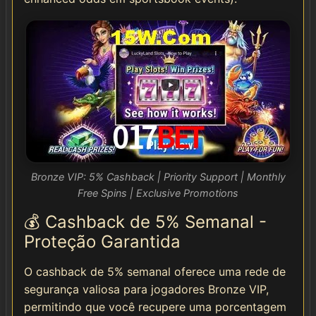
Bronze VIP: 5% Cashback | Priority Support | Monthly
Free Spins | Exclusive Promotions
💰 Cashback de 5% Semanal -
Proteção Garantida
O cashback de 5% semanal oferece uma rede de
segurança valiosa para jogadores Bronze VIP,
permitindo que você recupere uma porcentagem